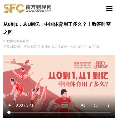
从0到1，从1到亿，中国体育用了多久？丨数答时空
之问
21数据新闻实验室
王滢,林军明,白宇航,邓学良,黄丹虹,实习生黄婷
2024-08-08 16:08:42