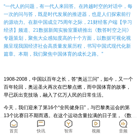
“一代人的问题，有一代人来回答。在跨越时空的对话中，每
一次的问与答，既是时代发展的推进器，也是人们探索前行
的源动力。在新中国成立75周年之际，21财经客户端【学习
经济】频道、21数据新闻实验室重磅推出《数答时空之问》
专题策划，聚焦大众感知度高的十个方面，以数据可视化视
频呈现我国经济社会高质量发展历程，书写中国式现代化新
篇章。本期，我们聚焦中国体育的成长之路。
”
1908-2008，中国以百年之长，答“奥运三问”，如今，又一个
百年轮回，奥运圣火再次在巴黎点燃，而中国体育的故事，
早已跃出竞技场，融入了亿万人民的日常生活。
今天，我们迎来了第16个“全民健身日”，与巴黎奥运会的第
13个比赛日不期而遇。在这个运动含量拉满的日子里，《数
答时空之问》系列视频首期正式上线，让我们跟随镜头，一
首页
快讯
智库
视频
音频
同见证中国体育向前的每一步。