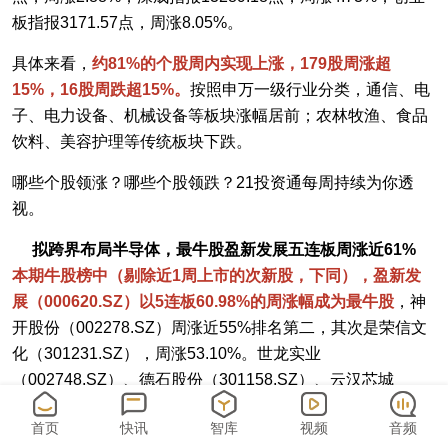
板指报3171.57点，周涨8.05%。
具体来看，
约81%的个股周内实现上涨，179股周涨超
15%，16股周跌超15%。
按照申万一级行业分类，通信、电
子、电力设备、机械设备等板块涨幅居前；农林牧渔、食品
饮料、美容护理等传统板块下跌。
哪些个股领涨？哪些个股领跌？21投资通每周持续为你透
视。
拟跨界布局半导体，最牛股盈新发展五连板周涨近61%
本期牛股榜中（剔除近1周上市的次新股，下同），盈新发
展（000620.SZ）以5连板60.98%的周涨幅成为最牛股
，神
开股份（002278.SZ）周涨近55%排名第二，其次是荣信文
化（301231.SZ），周涨53.10%。世龙实业
（002748.SZ）、德石股份（301158.SZ）、云汉芯城
（301563.SZ）的涨幅均在40%以上。
首页
快讯
智库
视频
音频
最牛股盈新发展属于文旅+地产板块，近期宣布跨界布局半