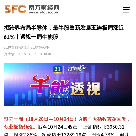
拟跨界布局半导体，最牛股盈新发展五连板周涨近
61%丨透视一周牛熊股
21世纪经济报道 21财经APP
万倩倩
2025-10-26 18:00:00
过去一周（10月20日—10月24日）A股三大指数震荡回升，
创业板指领涨。
截至10月24日收盘，上证指数报3950.31
点，周涨2.88%；深成指报13289.18点，周涨4.73%；创业