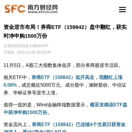
资金逆市布局！券商ETF（159842）盘中翻红，获实
时净申购1500万份
21世纪经济报道 21财经APP
万倩倩
2025-11-05 09:54:36
11月5日，A股三大指数集体低开，部分券商股逆市活跃。
相关ETF中，
券商ETF（159842）低开高走，现翻红上涨
0.08%
，成交额近5000万元。成分股中，湘财股份、中信证
券、华林证券等逆市上涨。
值得一提的是，Wind金融终端数据显示，
截至发稿
该ETF
盘
中获净申购1500万份。
资金流向上，
券商ETF（159842）已连续4个交易日获资金