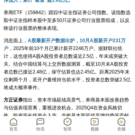
净流入，累计“吸金”超1.8亿元。
券商ETF（159842）跟踪中证全指证券公司指数。该指数选
取中证全指样本股中至多50只证券公司行业股票组成，以反
映该行业股票的整体表现。
消息面上，
A股最新开户数据出炉，10月A股新开户231万
户
，2025年前10个月已累计新开2246万户。据财联社统
计，这也使得A股A股投资者总数逼近2.5亿，年末或突破大
关。结合中国结算与上交所数据测算，截至10月末A股投资
者总数已接近2.48亿，保守估算也达2.45亿。距离2025年末
仅剩两个月，若开户量维持当前水平，投资者总数突破2.5亿
将成大概率事件。
方正证券
指出，资本市场延续高景气，券商基本面改善趋势
与估值表现背离，重视进攻机会。2025Q4在资金风格切
换、险资等长线资金入市、非银基本面延续高增趋势等贡献
下，预计估值将迎来修复。
首页
快讯
智库
视频
音频