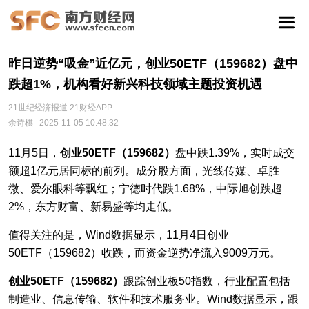
昨日逆势“吸金”近亿元，创业50ETF（159682）盘中
跌超1%，机构看好新兴科技领域主题投资机遇
21世纪经济报道 21财经APP
余诗棋
2025-11-05 10:48:32
11月5日，
创业50ETF（159682）
盘中跌1.39%，实时成交
额超1亿元居同标的前列。成分股方面，光线传媒、卓胜
微、爱尔眼科等飘红；宁德时代跌1.68%，中际旭创跌超
2%，东方财富、新易盛等均走低。
值得关注的是，Wind数据显示，11月4日创业
50ETF（159682）收跌，而资金逆势净流入9009万元。
创业50ETF（159682）
跟踪创业板50指数，行业配置包括
制造业、信息传输、软件和技术服务业。Wind数据显示，跟