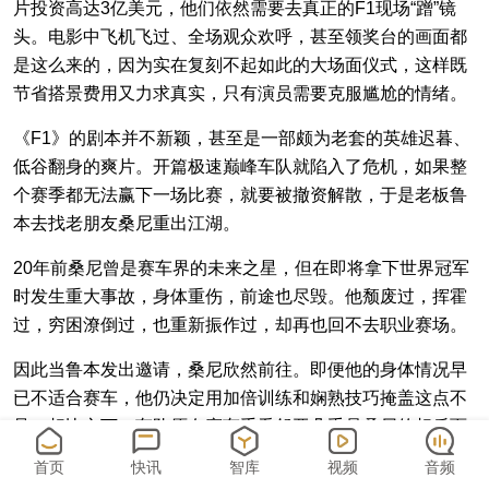
片投资高达3亿美元，他们依然需要去真正的F1现场“蹭”镜
头。电影中飞机飞过、全场观众欢呼，甚至领奖台的画面都
是这么来的，因为实在复刻不起如此的大场面仪式，这样既
节省搭景费用又力求真实，只有演员需要克服尴尬的情绪。
《F1》的剧本并不新颖，甚至是一部颇为老套的英雄迟暮、
低谷翻身的爽片。开篇极速巅峰车队就陷入了危机，如果整
个赛季都无法赢下一场比赛，就要被撤资解散，于是老板鲁
本去找老朋友桑尼重出江湖。
20年前桑尼曾是赛车界的未来之星，但在即将拿下世界冠军
时发生重大事故，身体重伤，前途也尽毁。他颓废过，挥霍
过，穷困潦倒过，也重新振作过，却再也回不去职业赛场。
因此当鲁本发出邀请，桑尼欣然前往。即便他的身体情况早
已不适合赛车，他仍决定用加倍训练和娴熟技巧掩盖这点不
足。相比之下，车队原有赛车手乔舒亚几乎是桑尼的相反面
——年轻、身体好，但技术不足，缺乏耐心。当车队岌岌可
首页
快讯
智库
视频
音频
危时，他的心思反而更多放在捞金与换队上。