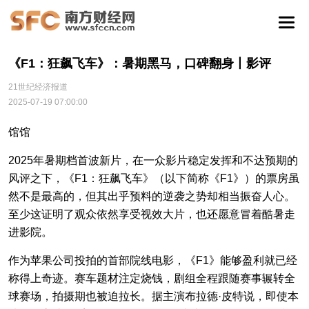
《F1：狂飙飞车》：暑期黑马，口碑翻身丨影评
21世纪经济报道
2025-07-19 07:00:00
馆馆
2025年暑期档首波新片，在一众影片稳定发挥和不达预期的
风评之下，《F1：狂飙飞车》（以下简称《F1》）的票房虽
然不是最高的，但其出乎预料的逆袭之势却相当振奋人心。
至少这证明了观众依然享受视效大片，也还愿意冒着酷暑走
进影院。
作为苹果公司投拍的首部院线电影，《F1》能够盈利就已经
称得上奇迹。赛车题材注定烧钱，剧组全程跟随赛事辗转全
球赛场，拍摄期也被迫拉长。据主演布拉德·皮特说，即使本