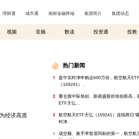
理财通
|
城市通
|
南财金融终端
|
集团简介
|
集团动态
|
视频
音频
数读
投资通
投教
热门新闻
1
盘中实时净申购达600万份，航空航天ET
（159241）…
2
重仓股中际旭创、新易盛股价续创新高，
ETF天弘…
为经济高质
3
航空航天ETF天弘（159241）连续两日“
时净…
4
成交额、换手率暂居同标的第一，航空航天