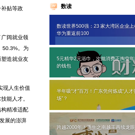
数读
升补贴等政
数读世界500强：23 家大湾区企业
华为重返前100
了广阔就业领
0.3%。为
而塑造就业友
5元精华2元浴巾，次抛消费正掏空年
的钱包
实现人生价值
半年吸“才”百万！广东凭何炼成“人才
术技能人才。
场”？
结构精准适配
量发展的澎湃
跨越2000年！重生之南越王再续龙