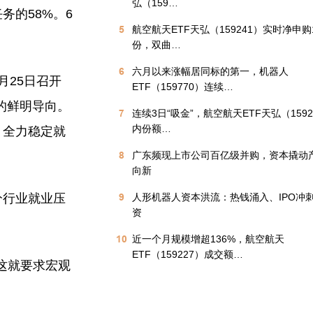
弘（159…
务的58%。6
5
航空航天ETF天弘（159241）实时净申购1
份，双曲…
6
六月以来涨幅居同标的第一，机器人
25日召开
ETF（159770）连续…
的鲜明导向。
7
连续3日“吸金”，航空航天ETF天弘（1592
内份额…
，全力稳定就
8
广东频现上市公司百亿级并购，资本撬动
向新
分行业就业压
9
人形机器人资本洪流：热钱涌入、IPO冲
资
10
近一个月规模增超136%，航空航天
ETF（159227）成交额…
这就要求宏观