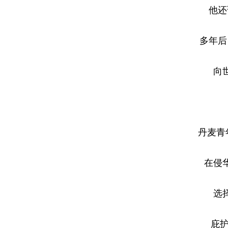
他还
多年后
向
丹麦青
在侵
选
庇