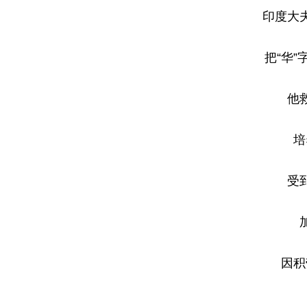
印度大
把“华
他
培
受
因积