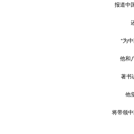
报道中
“为
他和
著书
他
将带领中