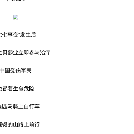
七七事变”发生后
生贝熙业立即参与治疗
中国受伤军民
他冒着生命危险
枪匹马骑上自行车
蜿蜒的山路上前行