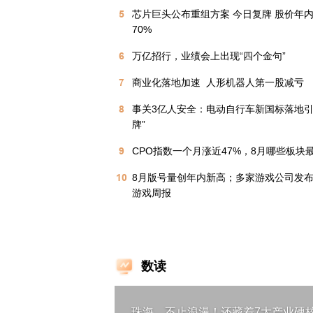
5
芯片巨头公布重组方案 今日复牌 股价年
70%
6
万亿招行，业绩会上出现“四个金句”
7
商业化落地加速  人形机器人第一股减亏
8
事关3亿人安全：电动自行车新国标落地引
牌”
9
CPO指数一个月涨近47%，8月哪些板块
10
8月版号量创年内新高；多家游戏公司发布半
游戏周报
数读
珠海，不止浪漫！还藏着7大产业硬