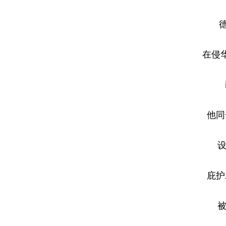
在侵
他同
设
庇护
被