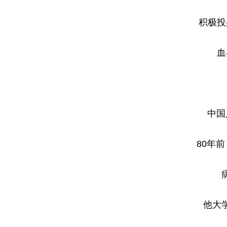
积极投
血
中国
80年
他大