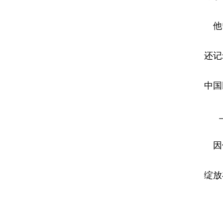
他
还记
中国
因
绽放