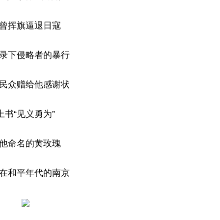
曾挥旗逼退日寇
录下侵略者的暴行
民众赠给他感谢状
上书“见义勇为”
他命名的黄玫瑰
在和平年代的南京