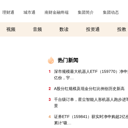
理财通
|
城市通
|
南财金融终端
|
集团简介
|
集团动态
|
视频
音频
数读
投资通
投教
热门新闻
1
深市规模最大机器人ETF（159770）净申
亿份，宇…
2
A股分红规模及现金分红比例创历史新高
3
千台级订单，星尘智能人形机器人跑步进
景
4
证券ETF（159841）获实时净申购超2
累计“吸…