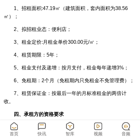
1、招租面积:47.19㎡（建筑面积，套内面积为38.56
㎡）；
2、拟招租业态：便利店；
3、租金定价:月租金单价300.00元/㎡；
4、租赁期限：5年；
5、租金支付及递增：按月支付，租金每年递增3%；
6、免租期：2个月（免租期内只免租金不免管理费）；
7、租赁保证金：按最后一年的月标准租金的两倍计
收。
四
、
承租
方的资格要求
（一）资格条件：
首页
快讯
智库
视频
音频
1、必须是在中华人民共和国境内注册并合法存续的企