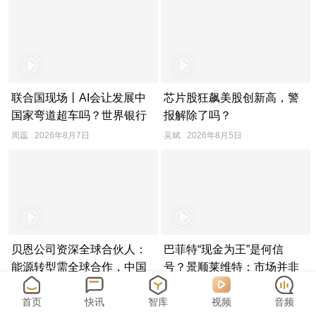
联合国现场丨AI会让发展中
芯片股狂飙美股创新高，警
国家弯道超车吗？世界银行
报解除了吗？
最新判断
周蕊
2026年8月7日
吴斌
2026年8月5日
贝恩公司资深全球合伙人：
巴菲特“现金为王”是何信
能源转型需全球合作，中国
号？景顺莱维特：市场并非
发展受关注
无处可投
李依农,赵越
2026年8月4日
郑青亭
2026年8月3日
首页
快讯
智库
视频
音频