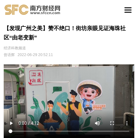
【发现广州之美】赞不绝口！街坊亲眼见证海珠社
区“由老变新”
经济科教频道
曾语辉
2022-06-29 20:52:11