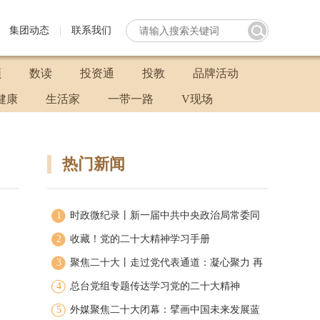
集团动态
|
联系我们
频
数读
投资通
投教
品牌活动
健康
生活家
一带一路
V现场
热门新闻
1
时政微纪录丨新一届中共中央政治局常委同
2
中外记者见面
收藏！党的二十大精神学习手册
3
聚焦二十大丨走过党代表通道：凝心聚力 再
4
启新程
总台党组专题传达学习党的二十大精神
5
外媒聚焦二十大闭幕：擘画中国未来发展蓝