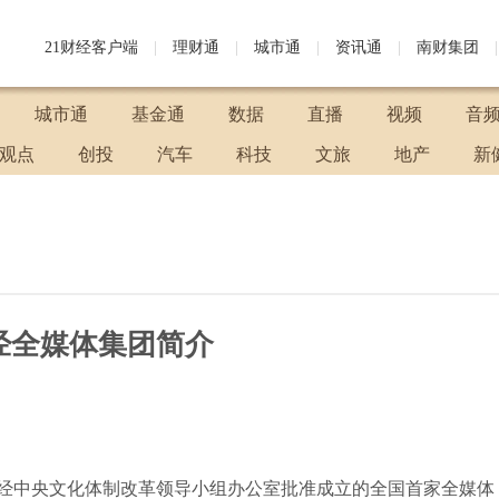
21财经客户端
|
理财通
|
城市通
|
资讯通
|
南财集团
|
城市通
基金通
数据
直播
视频
音
观点
创投
汽车
科技
文旅
地产
新
经全媒体集团简介
是经中央文化体制改革领导小组办公室批准成立的全国首家全媒体