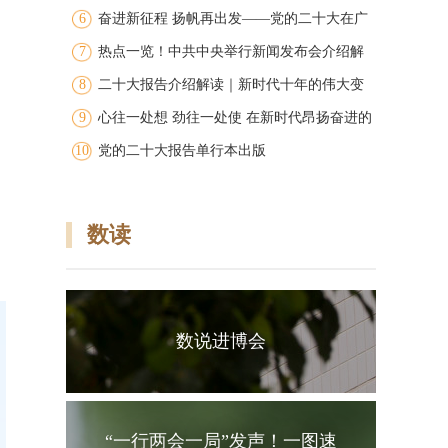
6
图
奋进新征程 扬帆再出发——党的二十大在广
7
大干部群众中引发强烈反响
热点一览！中共中央举行新闻发布会介绍解
8
读党的二十大报告
二十大报告介绍解读｜新时代十年的伟大变
9
革
心往一处想 劲往一处使 在新时代昂扬奋进的
，
10
洪流中争创广东新的辉煌 广东团代表在学习
党的二十大报告单行本出版
讨论党的二十大报告中凝聚共识振奋精神
数读
数说进博会
“一行两会一局”发声！一图速