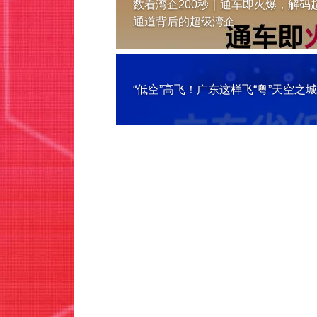
数看湾企200秒｜通车即火爆，解码
通道背后的超级湾企
“低空”高飞！广东这样飞“粤”天空之城