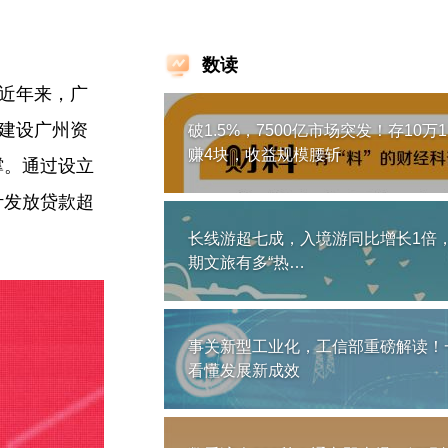
数读
，近年来，广
，建设广州资
破1.5%，7500亿市场突发！存10万
赚4块，收益规模腰斩
撑。通过设立
计发放贷款超
长线游超七成，入境游同比增长1倍
期文旅有多“热…
事关新型工业化，工信部重磅解读！
看懂发展新成效