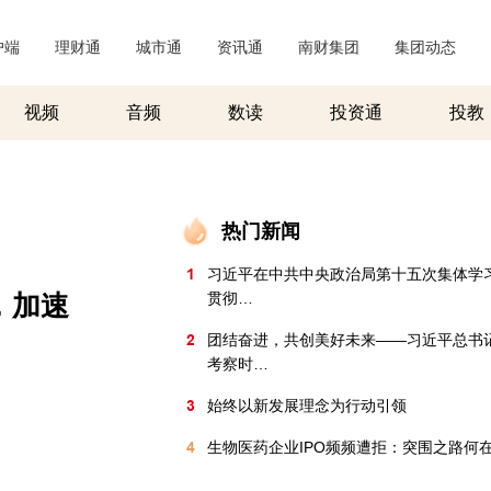
户端
|
理财通
|
城市通
|
资讯通
|
南财集团
|
集团动态
|
视频
音频
数读
投资通
投教
热门新闻
1
习近平在中共中央政治局第十五次集体学习
，加速
贯彻…
2
团结奋进，共创美好未来——习近平总书
考察时…
3
始终以新发展理念为行动引领
4
生物医药企业IPO频频遭拒：突围之路何