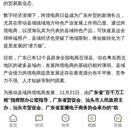
的贸易新业态。
数字经济浪潮下，跨境电商日益成为广东外贸的新增长点，
尤其在带动县域镇域地方特色产业发展上作用凸显。通过跨
境电商，以澄海玩具为代表的县域特色产品，可快速直达全
球终端用户，县域经济也突破了地域限制，将短板转化为了
提质发展的“潜力板”。
目前，广东已有12个县跻身全国电商百强县。但在粤东西北
地区的诸多县域内，发展跨境电商的基础仍相对薄弱。县域
产业借力跨境电商提质发展还存在着资源分布不平衡、竞争
力不强、人才短缺等制约因素。
为推动县域跨境电商发展，11月21日，由
广东省“百千万工
程”指挥部办公室指导，广东省贸促会、汕头市人民政府主
办，汕头市贸促会、广东省直播电子商务协会承办的“助
力‘百千万工程’ 跨境电商百县行”
活动启动仪式在汕头举办。
首页
快讯
智库
视频
音频
南方财经全媒体记者在现场了解到，该活动将以跨境电商为