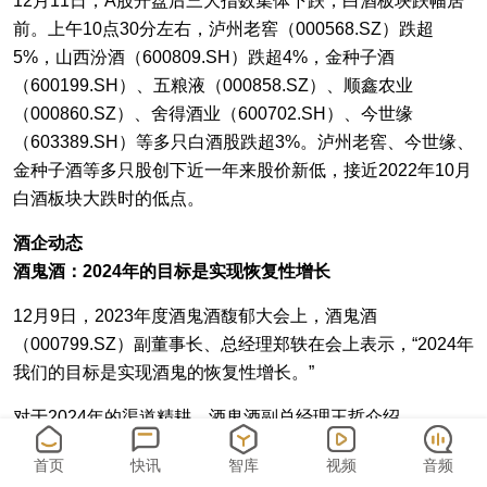
12月11日，A股开盘后三大指数集体下跌，白酒板块跌幅居
前。上午10点30分左右，泸州老窖（000568.SZ）跌超
5%，山西汾酒（600809.SH）跌超4%，金种子酒
（600199.SH）、五粮液（000858.SZ）、顺鑫农业
（000860.SZ）、舍得酒业（600702.SH）、今世缘
（603389.SH）等多只白酒股跌超3%。泸州老窖、今世缘、
金种子酒等多只股创下近一年来股价新低，接近2022年10月
白酒板块大跌时的低点。
酒企动态
酒鬼酒：2024年的目标是实现恢复性增长
12月9日，2023年度酒鬼酒馥郁大会上，酒鬼酒
（000799.SZ）副董事长、总经理郑轶在会上表示，“2024年
我们的目标是实现酒鬼的恢复性增长。”
对于2024年的渠道精耕，酒鬼酒副总经理王哲介绍
了“4321”策略：“43”是指明确“客户挣钱、企业发展、股东增
首页
快讯
智库
视频
音频
利”三大目标，遵循“品牌增值、产品增利、动销增速”三大方