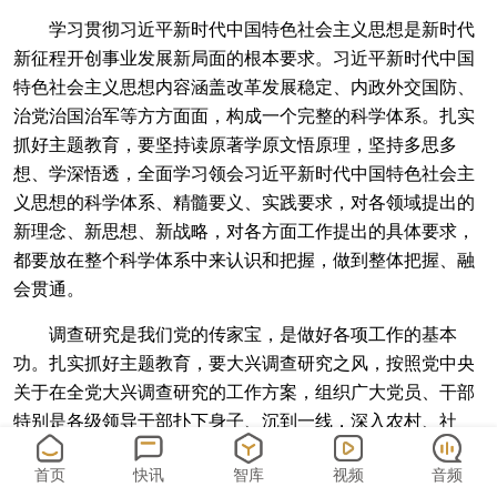
学习贯彻习近平新时代中国特色社会主义思想是新时代
新征程开创事业发展新局面的根本要求。习近平新时代中国
特色社会主义思想内容涵盖改革发展稳定、内政外交国防、
治党治国治军等方方面面，构成一个完整的科学体系。扎实
抓好主题教育，要坚持读原著学原文悟原理，坚持多思多
想、学深悟透，全面学习领会习近平新时代中国特色社会主
义思想的科学体系、精髓要义、实践要求，对各领域提出的
新理念、新思想、新战略，对各方面工作提出的具体要求，
都要放在整个科学体系中来认识和把握，做到整体把握、融
会贯通。
调查研究是我们党的传家宝，是做好各项工作的基本
功。扎实抓好主题教育，要大兴调查研究之风，按照党中央
关于在全党大兴调查研究的工作方案，组织广大党员、干部
特别是各级领导干部扑下身子、沉到一线，深入农村、社
区、企业、医院、学校、“两新”组织等基层单位，把脉问
首页
快讯
智库
视频
音频
诊、解剖麻雀，进行问题梳理、难题排查，运用党的创新理