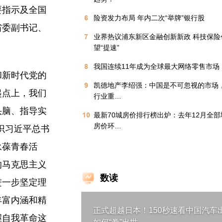
要指示及全国
6
险资发力布局 年内二次“举牌”银行股
省委副书记、
7
业界热议浦东新区金融创新新政 科技保险
望“提速”
8
我国连续11年成为全球最大网络零售市场
和新时代党的
9
凯德地产李绍强：中国是不可忽视的市场
起点上，我们
行业重…
头脑、指导实
10
最新70城房价排行榜出炉：去年12月全
房价环…
识习近平总书
永葆青春活
的马克思主义
数读
进一步坚定理
丰富内涵和精
正式超越日本！150秒速看中国汽车
握自我革命这