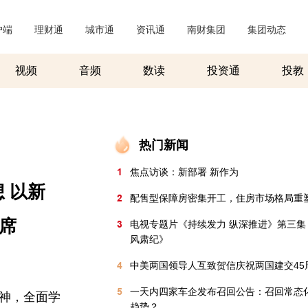
户端
|
理财通
|
城市通
|
资讯通
|
南财集团
|
集团动态
|
视频
音频
数读
投资通
投教
热门新闻
1
焦点访谈：新部署 新作为
 以新
2
配售型保障房密集开工，住房市场格局重
席
3
电视专题片《持续发力 纵深推进》第三集
风肃纪》
4
中美两国领导人互致贺信庆祝两国建交45
5
一天内四家车企发布召回公告：召回常态
精神，全面学
趋势？