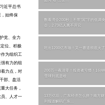
如何“卷”出世…
握习近平总书
重，始终保
数看湾企200秒｜不带“国”字的低调
企，2.73亿人离不开它
党护党、全力
准定位、积极
吃出1200亿市场！又一赛道彻底火了
导作为组织工
坚强有力的组
200万一夜清零！投资者亏懵！1分
和着力点，对
雪球到底是啥
好干部、盘活
实重大任务，
13万亿后，广东经济怎么拼？南方财
党员、人才一
列报道解码广东…