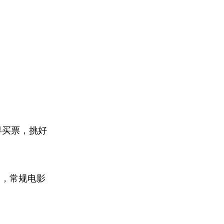
早买票，挑好
到，常规电影