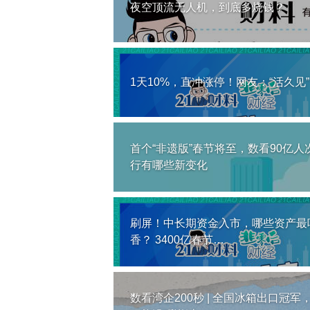
夜空顶流无人机，到底多烧钱？
1天10%，直冲涨停！网友：“活久见”
首个“非遗版”春节将至，数看90亿人
行有哪些新变化
刷屏！中长期资金入市，哪些资产最
香？ 3400亿春节…
数看湾企200秒 | 全国冰箱出口冠军