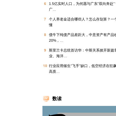
6
1.5亿实时人口，为何愿与广东“双向奔赴”？
广…
7
个人养老金适合哪些人？怎么存划算？一
懂
8
债牛下纯债产品差距大，中意资产有产品收
20%，…
9
斯里兰卡总统首访华：中斯关系掀开新篇
业、海洋…
10
行业应用催生“飞手”缺口，低空经济在狂
高质…
数读