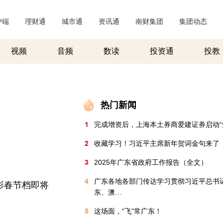
户端
|
理财通
|
城市通
|
资讯通
|
南财集团
|
集团动态
|
视频
音频
数读
投资通
投教
热门新闻
1
完成增资后，上海本土券商爱建证券启动“
2
收藏学习！习近平主席新年贺词金句来了
3
2025年广东省政府工作报告（全文）
4
广东各地各部门传达学习贯彻习近平总书
影春节档即将
东、澳…
5
这场面，“飞”常广东！