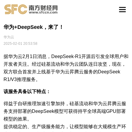
华为+DeepSeek，来了！
华为云
2025-02-01 20:53:58
据华为云2月1日消息，DeepSeek-R1开源后引发全球用户和
开发者关注。经过硅基流动和华为云团队连日攻坚，现在，
双方联合首发并上线基于华为云昇腾云服务的DeepSeek
R1/V3推理服务。
该服务具备以下特点：
得益于自研推理加速引擎加持，硅基流动和华为云昇腾云服
务支持部署的DeepSeek模型可获得持平全球高端GPU部署
模型的效果。
提供稳定的、生产级服务能力，让模型能够在⼤规模生产环