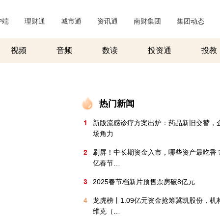
户端
|
理财通
|
城市通
|
资讯通
|
南财集团
|
集团动态
|
视频
音频
数读
投资通
投教
热门新闻
1
新版流感诊疗方案出炉：药品新旧交替，
场角力
2
刷屏！中长期资金入市，哪些资产最吃香？ 
亿春节…
3
2025春节档新片预售票房破8亿元
4
龙虎榜丨1.09亿元资金抢筹冀凯股份，机
维克（…