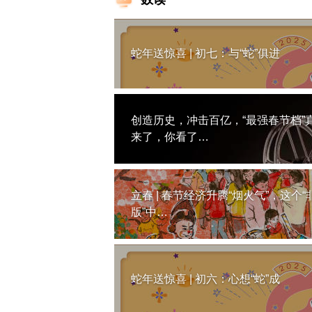
蛇年送惊喜 | 初七：与“蛇”俱进
创造历史，冲击百亿，“最强春节档”
来了，你看了…
立春 | 春节经济升腾“烟火气”，这个“
版”中…
蛇年送惊喜 | 初六：心想“蛇”成