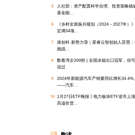
5
人社部：资产配置科学合理、投资策略稳
基金能…
6
《乡村全面振兴规划（2024－2027年）
定调34项…
7
港创科·新势力⑨｜星睿云智创始人苏慧：
挑战…
8
数看湾企200秒 | 全国冰箱出口冠军，你
说过
9
2024年新能源汽车产销量同比增长34.4%、
——汽车…
10
1月27日ETF晚报丨电力板块ETF逆市上
高溢价货…
数读