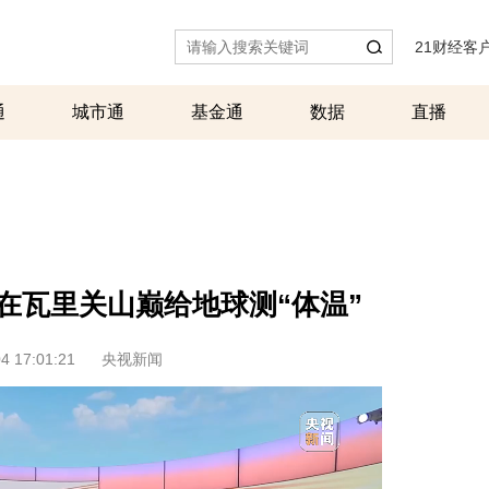
21财经客
通
城市通
基金通
数据
直播
站在瓦里关山巅给地球测“体温”
4 17:01:21
央视新闻