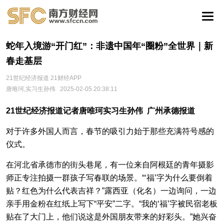
蛇年入境游“开门红”：非遗中国年“圈粉”全世界｜新
春走基层
21世纪经济报道 21财经APP
唐唯珂,实习生孙伟
2025-02-05 20:38:11
21世纪经济报道记者唐唯珂实习生孙伟 广州承德报道
对于许多外国人而言，春节的吸引力始于那些充满符号感的
仪式。
在河北省承德市的街头巷尾，有一位来自阿根廷的青年摄影
师正专注拍摄一群孩子写春联的场景。“‘福’字为什么要倒着
贴？红色为什么代表吉祥？”露西亚（化名）一边询问，一边
亲手用金粉在红纸上写下“平安”二字。“我的‘福’字被民宿老板
贴在了大门上，他们说这是外国朋友带来的好彩头。”她兴奋