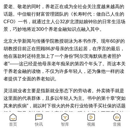
爱老、敬老的同时，养老正在成为全社会关注度越来越高的
话题。中信银行财富管理团队的《长寿时代：做自己人生的
CFO》一书，就通过主人公32岁北漂姑娘钟欣的日常生活场
景，巧妙地将近300个养老金融知识点融入其中。
北京大学新闻与传播学院教授胡泳为本书作序。现年60岁的
胡教授目前正在照顾86岁母亲的生活起居，在序言的最后，
他在落款时还特意加上了一个身份“阿尔茨海默病患者照护
者”——这已经是他母亲老年痴呆的第四个年头了。而这本关
于养老金融的读物，不仅为许多年轻人，还为像他一样的读
者提供了全面的养老知识。
灵活就业者主要是指新就业形态下的劳动者。外卖骑手就是
这里面的代表群体，且多以年轻人为主。书中的第十章“突如
其来的疾病”，就以时下很火的外卖行业给骑手买社保的话题
切入，预见式地提出了大家的关切：现在年轻人不再喜欢被
绑定在某一个工作单位或者平台而选择了灵活就业，那么医
首页
快讯
智库
视频
音频
保方面怎么办呢？