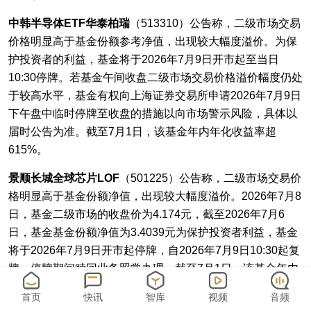
中韩半导体ETF华泰柏瑞
（513310）公告称，二级市场交易
价格明显高于基金份额参考净值，出现较大幅度溢价。为保
护投资者的利益，基金将于2026年7月9日开市起至当日
10:30停牌。若基金午间收盘二级市场交易价格溢价幅度仍处
于较高水平，基金有权向上海证券交易所申请2026年7月9日
下午盘中临时停牌至收盘的措施以向市场警示风险，具体以
届时公告为准。截至7月1日，该基金年内年化收益率超
615%。
景顺长城全球芯片LOF
（501225）公告称，二级市场交易价
格明显高于基金份额净值，出现较大幅度溢价。2026年7月8
日，基金二级市场的收盘价为4.174元，截至2026年7月6
日，基金基金份额净值为3.4039元为保护投资者利益，基金
将于2026年7月9日开市起停牌，自2026年7月9日10:30起复
牌，停牌期间赎回业务照常办理。截至7月1日，该基金年内
年化收益率超538%。
首页
快讯
智库
视频
音频