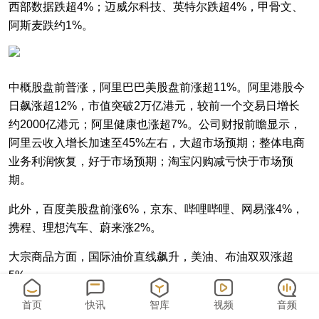
西部数据跌超4%；迈威尔科技、英特尔跌超4%，甲骨文、
阿斯麦跌约1%。
中概股盘前普涨，阿里巴巴美股盘前涨超11%。阿里港股今
日飙涨超12%，市值突破2万亿港元，较前一个交易日增长
约2000亿港元；阿里健康也涨超7%。公司财报前瞻显示，
阿里云收入增长加速至45%左右，大超市场预期；整体电商
业务利润恢复，好于市场预期；淘宝闪购减亏快于市场预
期。
此外，百度美股盘前涨6%，京东、哔哩哔哩、网易涨4%，
携程、理想汽车、蔚来涨2%。
大宗商品方面，国际油价直线飙升，美油、布油双双涨超
5%。
首页
快讯
智库
视频
音频