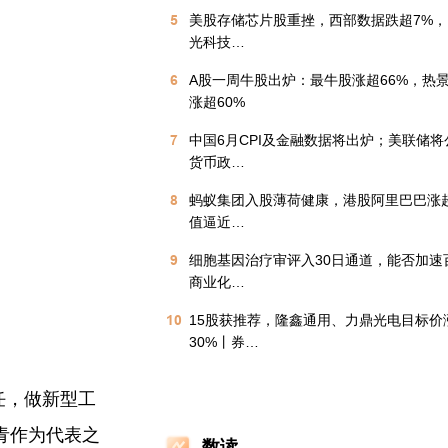
5
美股存储芯片股重挫，西部数据跌超7%
光科技…
6
A股一周牛股出炉：最牛股涨超66%，热
涨超60%
7
中国6月CPI及金融数据将出炉；美联储将
货币政…
8
蚂蚁集团入股薄荷健康，港股阿里巴巴涨
值逼近…
9
细胞基因治疗审评入30日通道，能否加速
商业化…
10
15股获推荐，隆鑫通用、力鼎光电目标价
30%丨券…
任，做新型工
青作为代表之
数读