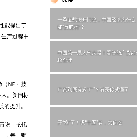
一季度数据开门稳，中国经济为什么
全性能提出了
能“反脆弱”？
，生产过程中
中国第一展人气大爆！看智能广货如
粉全球
散（NP）技
广货到底有多“广”？看完你就懂了
不大。新国标
质的提升。
开“物”了！识“十五”者，为俊杰
林青说，依托
之一，每一颗