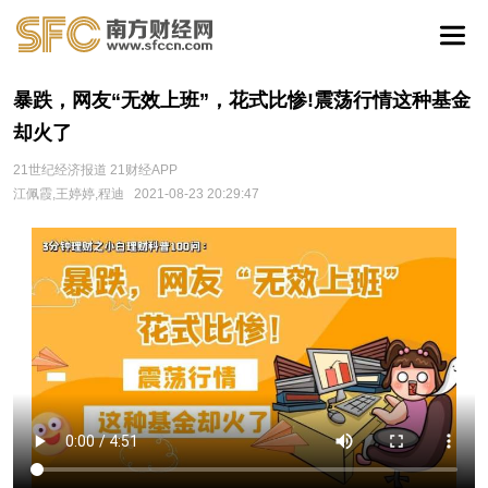
暴跌，网友“无效上班”，花式比惨!震荡行情这种基金
却火了
21世纪经济报道 21财经APP
江佩霞,王婷婷,程迪
2021-08-23 20:29:47