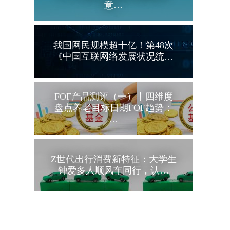
意…
我国网民规模超十亿！第48次
《中国互联网络发展状况统…
FOF产品测评（一）丨四维度
盘点养老目标日期FOF趋势：
…
Z世代出行消费新特征：大学生
钟爱多人顺风车同行，认…