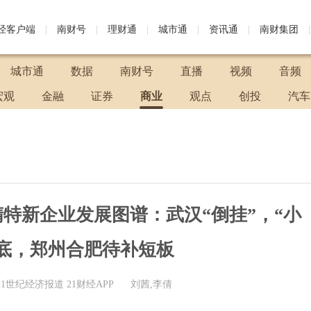
财经客户端
|
南财号
|
理财通
|
城市通
|
资讯通
|
南财集团
|
城市通
数据
南财号
直播
视频
音频
宏观
金融
证券
商业
观点
创投
汽车
精特新企业发展图谱：武汉“倒挂”，“小
底，郑州合肥待补短板
21世纪经济报道 21财经APP
刘茜,李倩