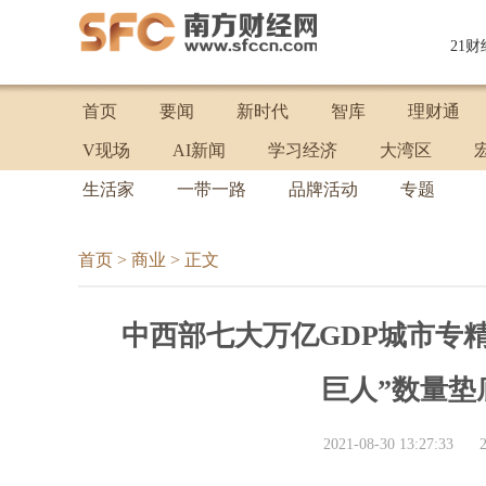
21
首页
要闻
新时代
智库
理财通
V现场
AI新闻
学习经济
大湾区
生活家
一带一路
品牌活动
专题
首页
>
商业
>
正文
中西部七大万亿GDP城市专
巨人”数量垫
2021-08-30 13:27:33