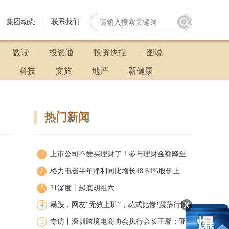
集团动态
|
联系我们
数读
投资通
投资快报
图说
科技
文旅
地产
新健康
热门新闻
1
上市公司不爱买理财了！参与理财金额降至
2
7917.31亿元 下滑超2成
格力电器半年净利同比增长48.64%股价上
3
扬， 不断回购护盘高瓴依然被套
21深度丨起底胡祖六
4
暴跌，网友“无效上班”，花式比惨!震荡行情
5
这种基金却火了
专访丨深圳跨境电商协会执行会长王馨：亚