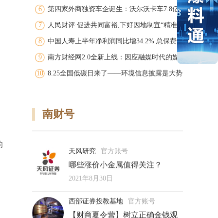
6
马逊封店潮之下，中国卖家应有申诉的平等
第四家外商独资车企诞生：沃尔沃卡车7.8亿
权利
7
元收购江铃重汽在华成立独资重卡公司
人民财评:促进共同富裕,下好因地制宜“精准
8
棋”
中国人寿上半年净利润同比增34.2% 总保费
9
超4400亿
南方财经网2.0全新上线：因应融媒时代的媒
10
体转型新篇章，集中展现智库与“三通”数据产
8.25全国低碳日来了——环境信息披露是大势
品
所趋，企业当如何应对？
南财号
的
天风研究
官方账号
哪些涨价小金属值得关注？
2021年8月30日
，
西部证券投教基地
官方账号
【财商夏令营】树立正确金钱观