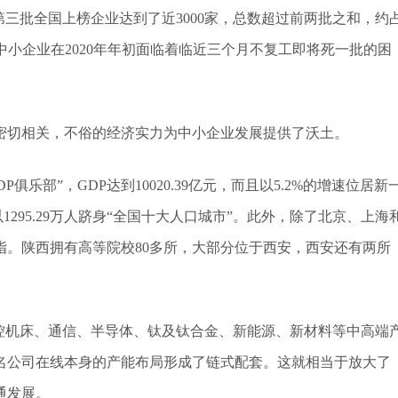
第三批全国上榜企业达到了近3000家，总数超过前两批之和，约
大，中小企业在2020年年初面临着临近三个月不复工即将死一批的困
密切相关，不俗的经济实力为中小企业发展提供了沃土。
俱乐部”，GDP达到10020.39亿元，而且以5.2%的增速位居新
1295.29万人跻身“全国十大人口城市”。此外，除了北京、上海
指。陕西拥有高等院校80多所，大部分位于西安，西安还有两所
控机床、通信、半导体、钛及钛合金、新能源、新材料等中高端
名公司在线本身的产能布局形成了链式配套。这就相当于放大了
通发展。