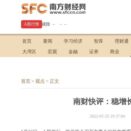
深证成指
A股行情
-
-
-
首页
要闻
学习经济
智库
理财通
大湾区
宏观
金融
证券
商业
首页
>
观点
>
正文
南财快评：稳增
2022-05-25 19:37:04