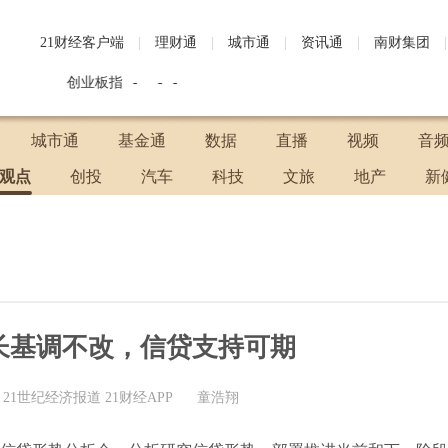
21财经客户端
|
理财通
|
城市通
|
资讯通
|
南财集团
|
创业板指
-
-
-
沪
城市通
基金通
数据
直播
视频
音
观点
创投
汽车
科技
文旅
地产
新
长基调不改，信贷支持可期
21世纪经济报道 21财经APP
童浩翔