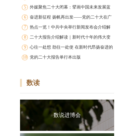
5
外媒聚焦二十大闭幕：擘画中国未来发展蓝
6
图
奋进新征程 扬帆再出发——党的二十大在广
7
大干部群众中引发强烈反响
热点一览！中共中央举行新闻发布会介绍解
8
读党的二十大报告
二十大报告介绍解读｜新时代十年的伟大变
9
革
心往一处想 劲往一处使 在新时代昂扬奋进的
10
洪流中争创广东新的辉煌 广东团代表在学习
党的二十大报告单行本出版
讨论党的二十大报告中凝聚共识振奋精神
数读
数说进博会