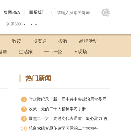
集团动态
|
联系我们
深300
-
-
-
中证500
频
数读
投资通
投教
品牌活动
健康
生活家
一带一路
V现场
热门新闻
1
时政微纪录丨新一届中共中央政治局常委同
2
中外记者见面
收藏！党的二十大精神学习手册
3
聚焦二十大丨走过党代表通道：凝心聚力 再
4
启新程
总台党组专题传达学习党的二十大精神