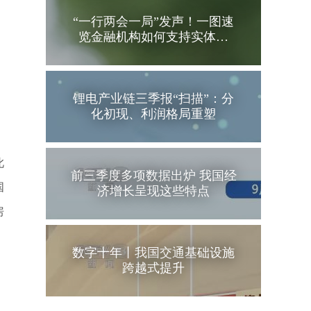
“一行两会一局”发声！一图速
览金融机构如何支持实体…
锂电产业链三季报“扫描”：分
化初现、利润格局重塑
此
前三季度多项数据出炉 我国经
国
济增长呈现这些特点
房
数字十年丨我国交通基础设施
跨越式提升