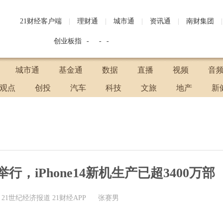
21财经客户端
|
理财通
|
城市通
|
资讯通
|
南财集团
|
创业板指
-
-
-
城市通
基金通
数据
直播
视频
音
观点
创投
汽车
科技
文旅
地产
新
，iPhone14新机生产已超3400万部
21世纪经济报道 21财经APP
张赛男