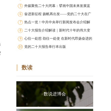
5
外媒聚焦二十大闭幕：擘画中国未来发展蓝
6
图
奋进新征程 扬帆再出发——党的二十大在广
7
大干部群众中引发强烈反响
热点一览！中共中央举行新闻发布会介绍解
8
读党的二十大报告
二十大报告介绍解读｜新时代十年的伟大变
9
革
心往一处想 劲往一处使 在新时代昂扬奋进的
4
10
洪流中争创广东新的辉煌 广东团代表在学习
党的二十大报告单行本出版
变
讨论党的二十大报告中凝聚共识振奋精神
数读
数说进博会