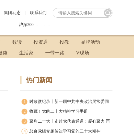
集团动态
|
联系我们
沪深300
-
-
-
中证5
频
数读
投资通
投教
品牌活动
健康
生活家
一带一路
V现场
热门新闻
1
时政微纪录丨新一届中共中央政治局常委同
2
中外记者见面
收藏！党的二十大精神学习手册
3
聚焦二十大丨走过党代表通道：凝心聚力 再
4
启新程
总台党组专题传达学习党的二十大精神