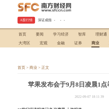
A股行情
深证成指
-
-
-
首页
要闻
学习经济
智库
理财通
大湾区
宏观
金融
证券
商业
首页
>
商业
>
正文
苹果发布会于9月8日凌晨1点举行
2022-09-07 18:11:39