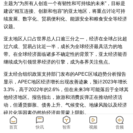
主题为“为所有人创造一个有韧性和可持续的未来”，目标是
建设“相互连接、创新和包容”的亚太地区，将重点讨论可持
续发展、数字化、贸易便利化、能源安全和粮食安全等经济
议题。
亚太地区人口占世界总人口逾三分之一，经济在全球占比超
过六成、贸易占比近一半，成长为全球经济最具活力的地
带。在全球经济面临诸多不确定性的背景下，亚太经济能否
继续成为引领世界经济的引擎，成为各界关注焦点。
亚太经合组织政策支持部门发布的APEC区域趋势分析报告
显示，APEC地区经济增长出现改善迹象，预计2023年增长
3.3%，高于2022年的2.6%，但在未来3年可能落后于全球其
他经济地区。报告指出，旅游和消费反弹正在推动经济活
动，但通货膨胀、债务上升、气候变化、地缘风险以及经济
碎片化等因素仍然给经济前景蒙上阴影。
美国丹佛大学国际关系学院教授兼美中合作中心主任赵穗生
首页
快讯
智库
视频
音频
在接受21世纪报道记者采访时表示，APEC是亚太地区重要