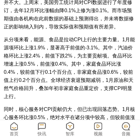
并不大。上周末，美国劳工统计局对CPI数据进行了年度修
订，去年12月环比涨幅由降0.1%上修为涨0.1%。而市场预
期值由各机构在此前数据的基础上预测得出，并未将数据修
正的影响纳入到内，导致实际值和预期值有所差异。
从分项来看，能源、食品是拉动CPI上行的主要力量。1月能
源项环比上涨1.9%，显著高于前值的-3.1%。其中，汽油价
格环比上涨2.4%，前值下跌2%，为主要贡献项。食品环比
增速上涨0.5%，前值涨0.4%。其中，家庭食品环比涨
0.4%，较前值下行0.1个百分点，非家庭食品涨0.6%，较前
值上行0.2个百分点。全球经济衰退预期减弱，1月原油和天
然气价格回升，叠加年初非家庭食品重定价，支撑CPI明显
上行。
同时，核心服务对CPI贡献仍大，但已出现回落态势。1月核
心服务环比涨0.5%，绝对水平在诸分项中较高，但较前值涨
0.6%出现回落。核心服务回落，主因住宅项环比开始小幅回
落，环比涨0.7%，前值涨0.8%。其中，主要住所租金和业主
首页
快讯
智库
视频
音频