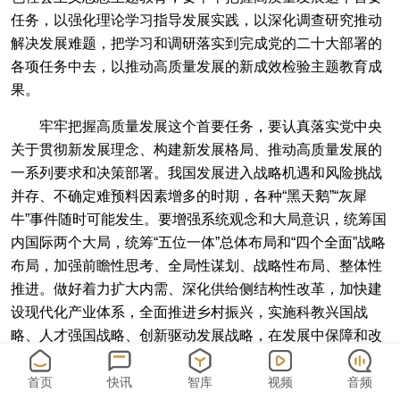
任务，以强化理论学习指导发展实践，以深化调查研究推动
解决发展难题，把学习和调研落实到完成党的二十大部署的
各项任务中去，以推动高质量发展的新成效检验主题教育成
果。
牢牢把握高质量发展这个首要任务，要认真落实党中央
关于贯彻新发展理念、构建新发展格局、推动高质量发展的
一系列要求和决策部署。我国发展进入战略机遇和风险挑战
并存、不确定难预料因素增多的时期，各种“黑天鹅”“灰犀
牛”事件随时可能发生。要增强系统观念和大局意识，统筹国
内国际两个大局，统筹“五位一体”总体布局和“四个全面”战略
布局，加强前瞻性思考、全局性谋划、战略性布局、整体性
推进。做好着力扩大内需、深化供给侧结构性改革，加快建
设现代化产业体系，全面推进乡村振兴，实施科教兴国战
略、人才强国战略、创新驱动发展战略，在发展中保障和改
善民生，推动绿色发展、推进美丽中国建设，推进全面依法
治国，建设社会主义文化强国，维护社会稳定等方面工作，
首页
快讯
智库
视频
音频