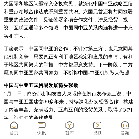
大国际和地区问题深入交换意见，就深化中国中亚战略互信
和重点领域合作达成系列重要共识。六国元首还将共同签署
重要的政治文件，见证签署多项合作文件，涉及经贸、投
资、互联互通等多个领域，中国同中亚关系内涵将进一步充
实和扩大。
于骏表示，中国同中亚的合作，不针对第三方，也无意同其
他机制竞争，只要真正有利于地区稳定和发展的事情，有利
于地区共同繁荣的举措，中方都愿意支持。下一阶段，中方
愿意同中亚国家共同努力，不断将中国-中亚机制做大做强。
中国与中亚五国贸易发展势头强劲
5月11日，商务部新闻发言人束珏婷在例行发布会上说，中
国与中亚五国建交30多年来，持续深化务实经贸合作，构建
了内涵丰富、充满活力、互惠互利的经贸关系，取得了实打
实、沉甸甸的合作成果。
具体来看，
一是制度安排日臻完善。
2022年，中国与中亚五
首页
快讯
智库
视频
音频
国元首共同宣布打造中国-中亚命运共同体。在中国-中亚合