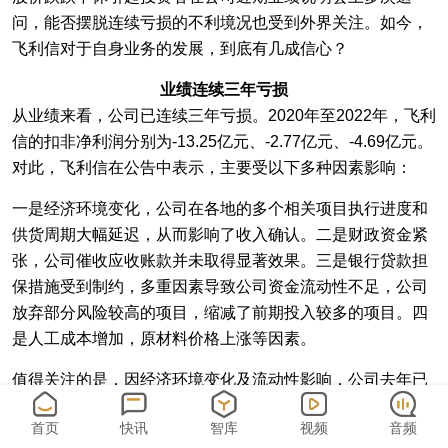
问，能否摆脱连续亏损的不利境况也受到外界关注。如今，
飞利信对于自身业务的发展，到底有几成信心？
业绩连续三年亏损
从业绩来看，公司已连续三年亏损。2020年至2022年，飞利
信的扣非净利润分别为-13.25亿元、-2.77亿元、-4.69亿元。
对此，飞利信在公告中表示，主要受以下多种因素影响：
一是经济环境变化，公司在各地的多个相关项目执行进度和
供货周期大幅延迟，从而影响了收入确认。二是财政资金紧
张，公司催收应收账款并未取得显著效果。三是银行贷款担
保措施受到制约，多重因素导致公司资金流动性不足，公司
放弃部分风险较高的项目，缩减了前期投入较多的项目。四
是人工成本增加，原材料价格上涨等因素。
值得关注的是，因经济环境变化及流动性影响，公司去年已
签署合同但未确认收入金额超过4.26亿元，主动放弃的合同
首页
快讯
智库
视频
音频
金额约2.86亿元，合计约7.12亿元。