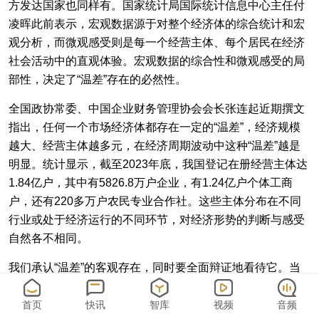
方发达国家也同样有。国家统计局国际统计信息中心主任付
凌晖此前表示，宏观数据源于对整个经济体的综合统计和宏
观分析，而微观感受则是每一个经营主体、每个居民在经济
社会活动中的直观体验。宏观数据的综合性和微观感受的局
部性，决定了“温差”存在的必然性。
全国政协常委、中国企业财务管理协会会长张连起近期撰文
指出，任何一个市场经济体都存在一定的“温差”，经济规模
越大、经营主体越多元，在经济周期波动中这种“温差”越是
明显。统计显示，截至2023年底，我国登记在册经营主体达
1.84亿户，其中有5826.8万户企业，有1.24亿户个体工商
户，还有220多万户农民专业合作社。这些主体分布在不同
行业或处于经济运行的不同环节，对经济形势的判断与感受
自然各不相同。
我们承认“温差”的客观存在，同时要全面辩证地看待它。当
前，社会上对于“温差”的认识，不少带有一定的主观性和片
面性。这些相对封闭、自我强化的“舆论场”，不仅不能全面
首页
快讯
智库
视频
音频