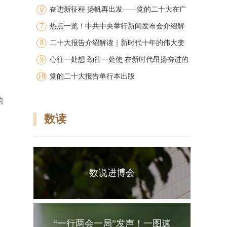
6
图
奋进新征程 扬帆再出发——党的二十大在广
7
大干部群众中引发强烈反响
热点一览！中共中央举行新闻发布会介绍解
8
读党的二十大报告
二十大报告介绍解读｜新时代十年的伟大变
9
革
心往一处想 劲往一处使 在新时代昂扬奋进的
10
洪流中争创广东新的辉煌 广东团代表在学习
党的二十大报告单行本出版
讨论党的二十大报告中凝聚共识振奋精神
的
数读
数说进博会
“一行两会一局”发声！一图速