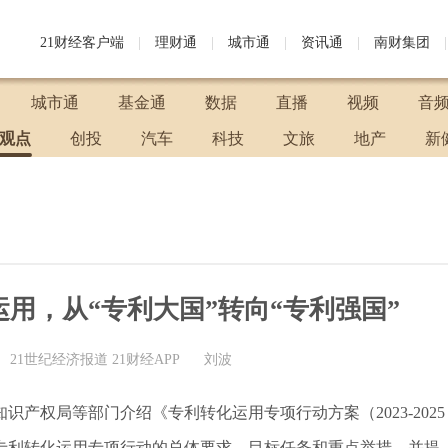
21财经客户端
|
理财通
|
城市通
|
资讯通
|
南财集团
|
城市通
基金通
数据
直播
视频
音
观点
创投
汽车
科技
文旅
地产
新
用，从“专利大国”转向“专利强国”
21世纪经济报道 21财经APP
刘波
产权局等部门介绍《专利转化运用专项行动方案（2023-2025
专利转化运用专项行动的总体要求、目标任务和重点举措，并提