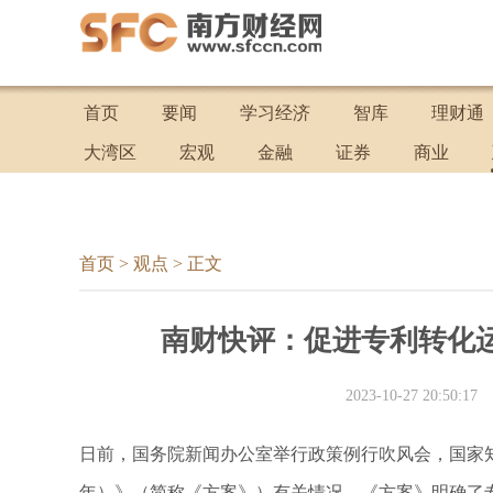
首页
要闻
学习经济
智库
理财通
大湾区
宏观
金融
证券
商业
首页
>
观点
>
正文
南财快评：促进专利转化运
2023-10-27 20:50:17
日前，国务院新闻办公室举行政策例行吹风会，国家知识
年）》（简称《方案》）有关情况。《方案》明确了