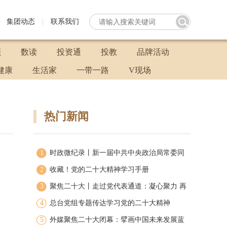
集团动态
|
联系我们
频
数读
投资通
投教
品牌活动
健康
生活家
一带一路
V现场
热门新闻
1
时政微纪录丨新一届中共中央政治局常委同
2
中外记者见面
收藏！党的二十大精神学习手册
3
聚焦二十大丨走过党代表通道：凝心聚力 再
4
启新程
总台党组专题传达学习党的二十大精神
5
外媒聚焦二十大闭幕：擘画中国未来发展蓝