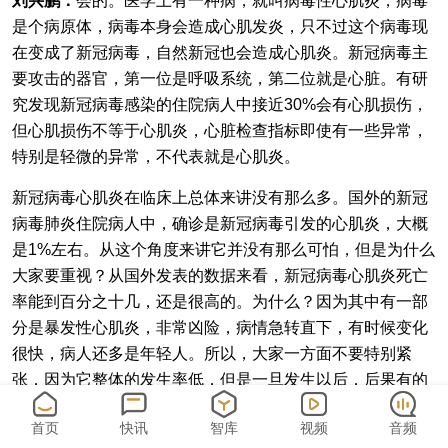
刘兴鹏：
会的。医学上有一种病，就叫病毒性心肌炎，病毒
是个病原体，病毒本身会造成心肌发炎，只不过这个病毒现
在变成了新冠病毒，自然新冠也会造成心肌炎。新冠病毒主
要攻击的器官，第一位是呼吸系统，第二位就是心脏。有研
究发现新冠病毒感染的住院病人中接近30%会有心肌损伤，
但心肌损伤不等于心肌炎，心脏检查指标即使有一些异常，
特别是轻微的异常，不代表就是心肌炎。
新冠病毒心肌炎在临床上总体来讲没有那么多。国外的新冠
病毒肺炎住院病人中，确诊是新冠病毒引发的心肌炎，大概
是1%左右。从这个角度来讲它并没有那么可怕，但是为什么
大家要重视？从国外发表的数据来看，新冠病毒心肌炎死亡
率能到百分之十几，还是很高的。为什么？因为其中有一部
分是暴发性心肌炎，非常凶险，病情急转直下，有时候变化
很快，病人还多是年轻人。所以，大家一方面不要特别紧
张，因为它整体的发生率低，但是一旦发生以后，后果有的
时候还比较严重，还是要重视。
首页
快讯
智库
视频
音频
网友：如何识别新冠病毒心肌炎？会有哪些症状？