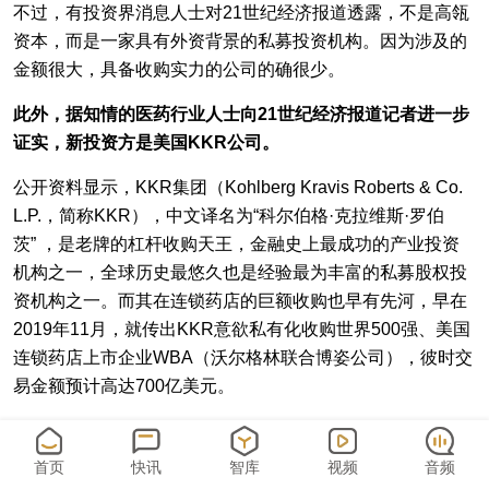
不过，有投资界消息人士对21世纪经济报道透露，不是高瓴
资本，而是一家具有外资背景的私募投资机构。因为涉及的
金额很大，具备收购实力的公司的确很少。
此外，据知情的医药行业人士向21世纪经济报道记者进一步
证实，新投资方是美国KKR公司。
公开资料显示，KKR集团（Kohlberg Kravis Roberts & Co.
L.P.，简称KKR），中文译名为“科尔伯格·克拉维斯·罗伯
茨” ，是老牌的杠杆收购天王，金融史上最成功的产业投资
机构之一，全球历史最悠久也是经验最为丰富的私募股权投
资机构之一。而其在连锁药店的巨额收购也早有先河，早在
2019年11月，就传出KKR意欲私有化收购世界500强、美国
连锁药店上市企业WBA（沃尔格林联合博姿公司），彼时交
易金额预计高达700亿美元。
拥2500家药店跻身第一阵营
对于出售全亿健康的消息，早前业内一直有传闻，这次终于
首页
快讯
智库
视频
音频
变成现实。